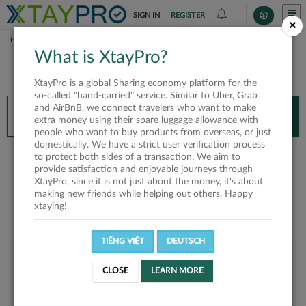
SIGN IN
REGISTER
×
HOME
DANH
What is XtayPro?
You’ll need XtayPro app to continue.
XtayPro is a global Sharing economy platform for the
Don’t have XtayPro app yet?
Already got our app?
so-called "hand-carried" service. Similar to Uber, Grab
and AirBnB, we connect travelers who want to make
INSTALL APP
OPEN APP
extra money using their spare luggage allowance with
people who want to buy products from overseas, or just
domestically. We have a strict user verification process
Danh
to protect both sides of a transaction. We aim to
provide satisfaction and enjoyable journeys through
XtayPro, since it is not just about the money, it's about
making new friends while helping out others. Happy
xtaying!
TIẾNG VIỆT
DEUTSCH
User rank
CLOSE
LEARN MORE
Silver
UN5WEQ