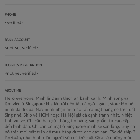
PHONE
BANK ACCOUNT
BUSINESS REGISTRATION
ABOUT ME
Hello everyone. Mình là Danh thích ăn bánh canh. Mình song và
làm việc ở Singapore khá lâu rồi nên tất cả ngõ ngách, store lớn bé
mình đã đi qua. Nay mình nhận mua hộ tất cả mặt hàng có trên đất
Sing nhé. Ship về HCM hoặc Hà Nội giá cả cạnh tranh nhất. Nhiệt
tình vui vẻ. Chỉ cần bạn gửi thông tin hàng, sản phẩm từ cao cấp
đến bình dân. Chỉ cần có mặt ở Singapore mình sẽ săn lùng, truy nã
nó trên mọi mặt trận để mua bằng được cho các bạn. Tốc độ ship 2
lần/tuần, nhanh như lúc người yêu cũ trở mặt Chia sẻ những món