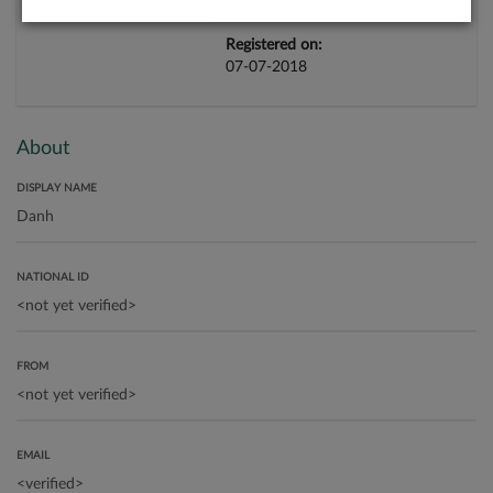
Registered on:
07-07-2018
About
DISPLAY NAME
NATIONAL ID
FROM
EMAIL