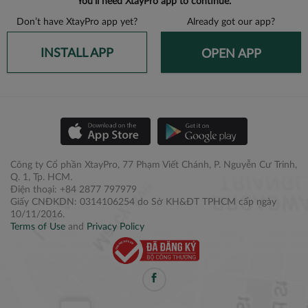
You’ll need XtayPro app to continue.
Don’t have XtayPro app yet?
Already got our app?
INSTALL APP
OPEN APP
Công ty Cổ phần XtayPro, 77 Phạm Viết Chánh, P. Nguyễn Cư Trinh,
Q. 1, Tp. HCM.
Điện thoại: +84 2877 797979
Giấy CNĐKDN: 0314106254 do Sở KH&ĐT TPHCM cấp ngày
10/11/2016.
Terms of Use
and
Privacy Policy