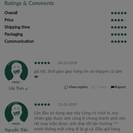
Ratings & Comments
Overall
Price
Shipping time
Packaging
Communication
04-23-2018
giá tốt, thời gian giao hàng ổn và shipper có tâm
❤️
View replies
1
vote
Report
Lily Tran
11-26-2019
Lần đầu sử dụng app này cũng có chút lo, tuy
nhiên gặp được anh cũng ở chung thành phố nên
rất may mắn được anh ship tới tận trường ^^
mình không mất công đi lại gì cả. Đầu gửi hàng
Nguyễn Trần