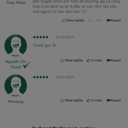
bên Saigon khen anh hiền dễ thương, giá cả cũng
Thảo Nhân
hợp lí với dịch vụ từ A đến vô cực như này nên
mọi người cứ yên tâm hen <3
View replies
1
vote
Report
12-04-2019
Sweet guy 👍
View replies
0
votes
Report
Nguyễn Chí
Thanh
12-07-2019
View replies
0
votes
Report
Mustang