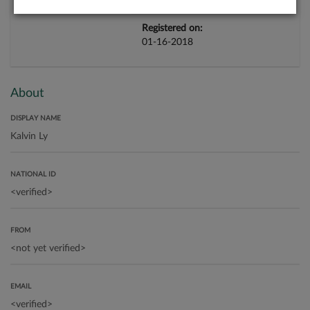
Registered on:
01-16-2018
About
DISPLAY NAME
NATIONAL ID
FROM
EMAIL