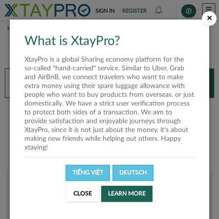
SIGN IN
REGISTER
×
HOME
KALVIN LY
What is XtayPro?
You’ll need XtayPro app to continue.
XtayPro is a global Sharing economy platform for the
Don’t have XtayPro app yet?
Already got our app?
so-called "hand-carried" service. Similar to Uber, Grab
and AirBnB, we connect travelers who want to make
INSTALL APP
OPEN APP
extra money using their spare luggage allowance with
people who want to buy products from overseas, or just
domestically. We have a strict user verification process
Kalvin Ly
to protect both sides of a transaction. We aim to
provide satisfaction and enjoyable journeys through
XtayPro, since it is not just about the money, it's about
making new friends while helping out others. Happy
xtaying!
TIẾNG VIỆT
DEUTSCH
User rank
CLOSE
LEARN MORE
Gold
UKCGCG